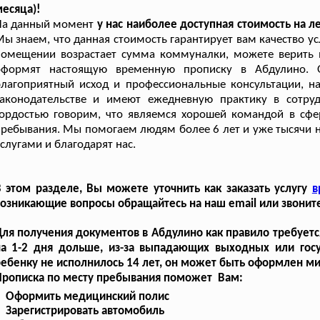
есяца)!
На данный момент
у нас наиболее доступная стоимость на 
ы знаем, что данная стоимость гарантирует вам качество у
омещении возрастает сумма коммуналки, можете верить н
оформят настоящую временную прописку в Абдулино. 
лагоприятный исход и профессиональные консультации, н
законодательстве и имеют ежедневную практику в сотр
ордостью говорим, что являемся хорошей командой в сфер
ребывания. Мы помогаем людям более 6 лет и уже тысячи 
слугами и благодарят нас.
 этом разделе, Вы можете уточнить как заказать услугу
в
озникающие вопросы обращайтесь на наш email или звоните
ля получения документов в Абдулино как правило требуетс
на 1-2 дня дольше, из-за выпадающих выходных или госу
ебенку не исполнилось 14 лет, он может быть оформлен м
Прописка по месту пребывания поможет Вам:
Оформить медицинский полис
Зарегистрировать автомобиль