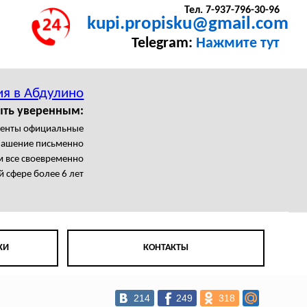
Тел. 7-937-796-30-96
kupi.propisku@gmail.com
Telegram:
Нажмите тут
ия в Абдулино
ыть уверенным:
менты официальные
лашение письменно
 все своевременно
й сфере более 6 лет
КИ
КОНТАКТЫ
214
249
318