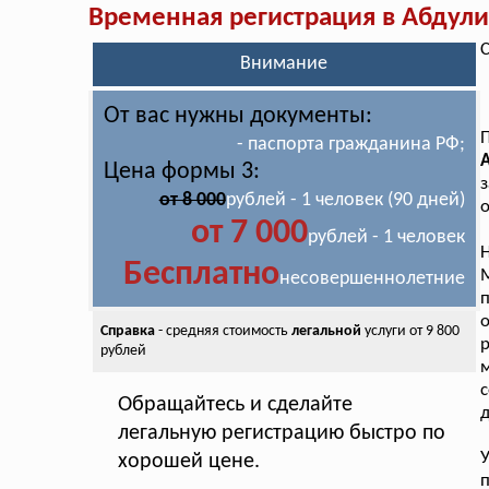
Временная регистрация в Абдул
С
Внимание
От вас нужны документы:
- паспорта гражданина РФ;
Цена формы 3:
от 8 000
рублей - 1 человек (90 дней)
о
от 7 000
рублей - 1 человек
Бесплатно
М
несовершеннолетние
Справка
- средняя стоимость
легальной
услуги от 9 800
рублей
м
с
Обращайтесь и сделайте
д
легальную регистрацию быстро по
У
хорошей цене.