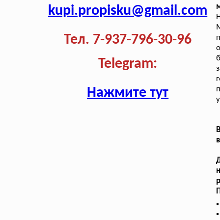
м
kupi.propisku@gmail.com
М
Тел. 7-937-796-30-96
п
б
Telegram:
г
п
Нажмите тут
у
В
в
Д
р